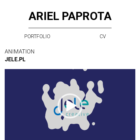
Skip
ARIEL PAPROTA
to
content
PORTFOLIO
CV
ANIMATION
JELE.PL
Video
Player