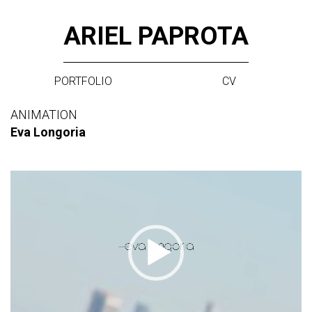
Skip
ARIEL PAPROTA
to
content
PORTFOLIO
CV
ANIMATION
Eva Longoria
Video
Player